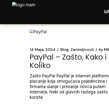
Skip
to
the
M
content
14 Maja, 2024
Blog
Zanimljivosti
by
Mi
PayPal – Zašto, Kako i
Koliko
Zašto PayPal PayPal je internet platform
plaćanje koja omogućava pojedincima i
firmama slanje i primanje novca putem
interneta. Neki od glavnih razloga zašto l
koriste