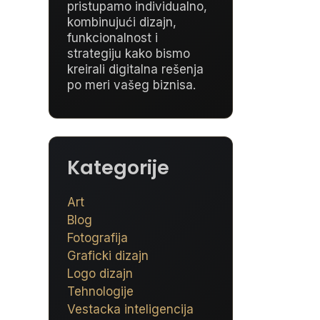
pristupamo individualno,
kombinujući dizajn,
funkcionalnost i
strategiju kako bismo
kreirali digitalna rešenja
po meri vašeg biznisa.
Kategorije
Art
Blog
Fotografija
Graficki dizajn
Logo dizajn
Tehnologije
Vestacka inteligencija