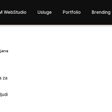
M WebStudio
Usluge
Portfolio
Brending 
ljana
a za
judi