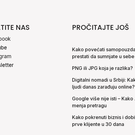
TITE NAS
PROČITAJTE JOŠ
book
ube
Kako povećati samopouzdan
agram
prestati da sumnjate u sebe
letter
PNG ili JPG koja je razlika?
Digitalni nomadi u Srbiji: Ka
ljudi danas zarađuju online?
Google više nije isti – Kako 
menja pretragu
Kako pokrenuti biznis i dobi
prve klijente u 30 dana