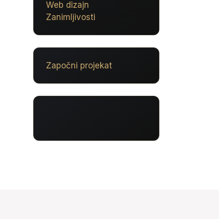
Web dizajn
Zanimljivosti
Započni projekat