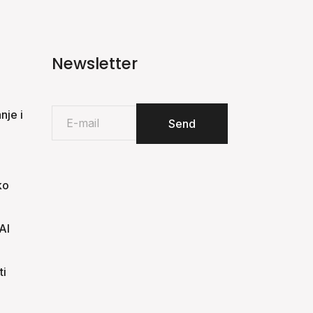
Newsletter
je i
ko
AI
ti