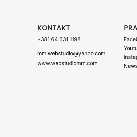
KONTAKT
PRA
+381 64 631 1198
Face
Yout
mm.webstudio@yahoo.com
Inst
www.webstudiomm.com
News