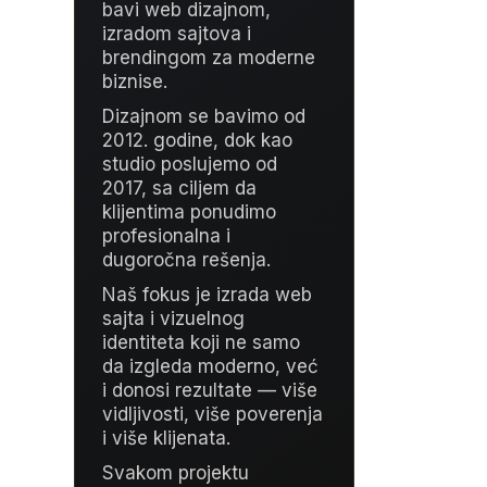
bavi web dizajnom,
izradom sajtova i
brendingom za moderne
biznise.
Dizajnom se bavimo od
2012. godine, dok kao
studio poslujemo od
2017, sa ciljem da
klijentima ponudimo
profesionalna i
dugoročna rešenja.
Naš fokus je izrada web
sajta i vizuelnog
identiteta koji ne samo
da izgleda moderno, već
i donosi rezultate — više
vidljivosti, više poverenja
i više klijenata.
Svakom projektu