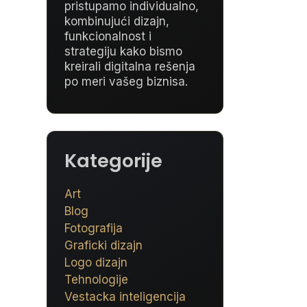
pristupamo individualno,
kombinujući dizajn,
funkcionalnost i
strategiju kako bismo
kreirali digitalna rešenja
po meri vašeg biznisa.
Kategorije
Art
Blog
Fotografija
Graficki dizajn
Logo dizajn
Tehnologije
Vestacka inteligencija