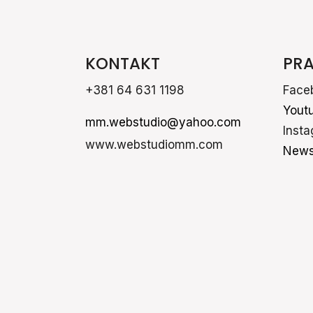
KONTAKT
PRA
+381 64 631 1198
Face
Yout
mm.webstudio@yahoo.com
Inst
www.webstudiomm.com
News