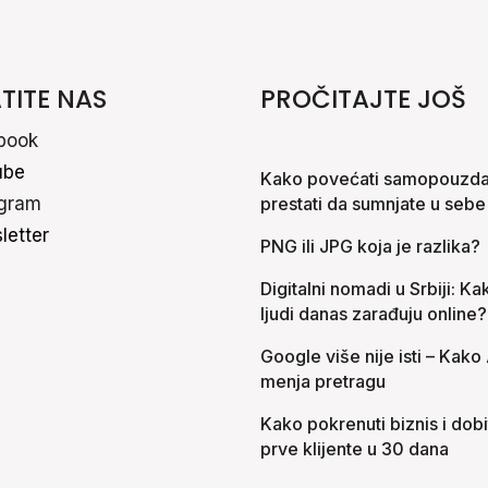
TITE NAS
PROČITAJTE JOŠ
book
ube
Kako povećati samopouzdan
agram
prestati da sumnjate u sebe
letter
PNG ili JPG koja je razlika?
Digitalni nomadi u Srbiji: Ka
ljudi danas zarađuju online?
Google više nije isti – Kako 
menja pretragu
Kako pokrenuti biznis i dobi
prve klijente u 30 dana