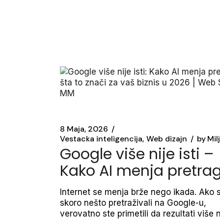
8 Maja, 2026
Vestacka inteligencija
Web dizajn
by
Mil
Google više nije isti –
Kako AI menja pretra
Internet se menja brže nego ikada. Ako 
skoro nešto pretraživali na Google-u,
verovatno ste primetili da rezultati više 