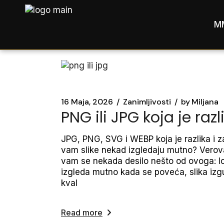
Skip
to
the
M
content
16 Maja, 2026
Zanimljivosti
by
Miljana
PNG ili JPG koja je razl
JPG, PNG, SVG i WEBP koja je razlika i z
vam slike nekad izgledaju mutno? Verov
vam se nekada desilo nešto od ovoga: l
izgleda mutno kada se poveća, slika izg
kval
Read more