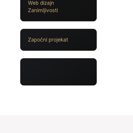
Web dizajn
Zanimljivosti
Započni projekat