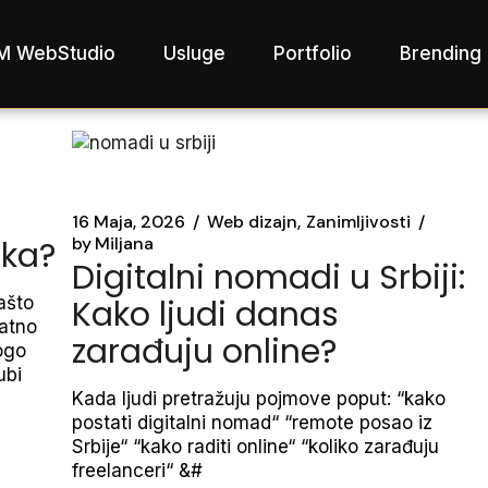
M WebStudio
Usluge
Portfolio
Brending 
16 Maja, 2026
Web dizajn
Zanimljivosti
by
Miljana
ika?
Digitalni nomadi u Srbiji:
ašto
Kako ljudi danas
atno
zarađuju online?
ogo
ubi
Kada ljudi pretražuju pojmove poput: “kako
postati digitalni nomad“ “remote posao iz
Srbije“ “kako raditi online“ “koliko zarađuju
freelanceri“ &#