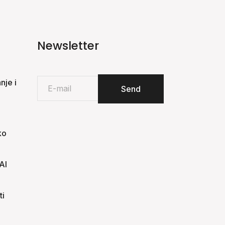
Newsletter
je i
ko
AI
ti