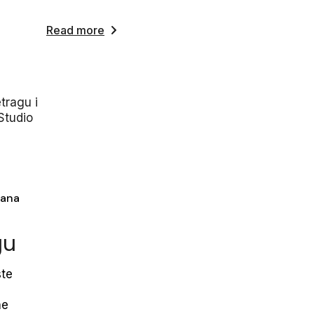
Read more
jana
gu
ste
ne