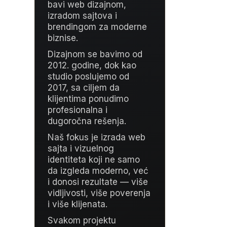
bavi web dizajnom,
izradom sajtova i
brendingom za moderne
biznise.
Dizajnom se bavimo od
2012. godine, dok kao
studio poslujemo od
2017, sa ciljem da
klijentima ponudimo
profesionalna i
dugoročna rešenja.
Naš fokus je izrada web
sajta i vizuelnog
identiteta koji ne samo
da izgleda moderno, već
i donosi rezultate — više
vidljivosti, više poverenja
i više klijenata.
Svakom projektu