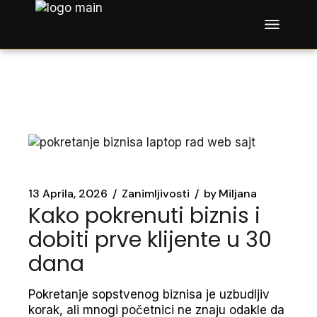
Skip
to
the
content
13 Aprila, 2026
Zanimljivosti
by
Miljana
Kako pokrenuti biznis i
dobiti prve klijente u 30
dana
Pokretanje sopstvenog biznisa je uzbudljiv
korak, ali mnogi početnici ne znaju odakle da