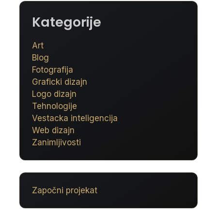
Kategorije
Art
Blog
Fotografija
Graficki dizajn
Logo dizajn
Tehnologije
Vestacka inteligencija
Web dizajn
Zanimljivosti
Započni projekat