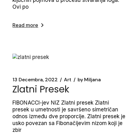
ključnih pojmova u procesu stvaranja loga:
Ovi po
Read more
13 Decembra, 2022
Art
by
Miljana
Zlatni Presek
FIBONACCI-jev NIZ Zlatni presek Zlatni
presek u umetnosti je savršeno simetričan
odnos između dve proporcije. Zlatni presek je
usko povezan sa Fibonačijevim nizom koji je
zbir