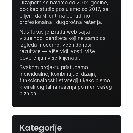
Dizajnom se bavimo od 2012. godine,
dok kao studio poslujemo od 2017, sa
ciljem da klijentima ponudimo
profesionalna i dugoročna rešenja.
Naš fokus je izrada web sajta i
vizuelnog identiteta koji ne samo da
izgleda moderno, već i donosi
rezultate — više vidljivosti, više
poverenja i više klijenata.
Svakom projektu pristupamo
individualno, kombinujući dizajn,
funkcionalnost i strategiju kako bismo
kreirali digitalna rešenja po meri vašeg
biznisa.
Kategorije