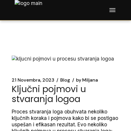
Skip
to
the
content
21 Novembra, 2023
Blog
by
Miljana
Ključni pojmovi u
stvaranja logoa
Proces stvaranja loga obuhvata nekoliko
ključnih koraka i pojmova kako bi se postigao
uspešan i efikasan rezultat. Evo nekoliko