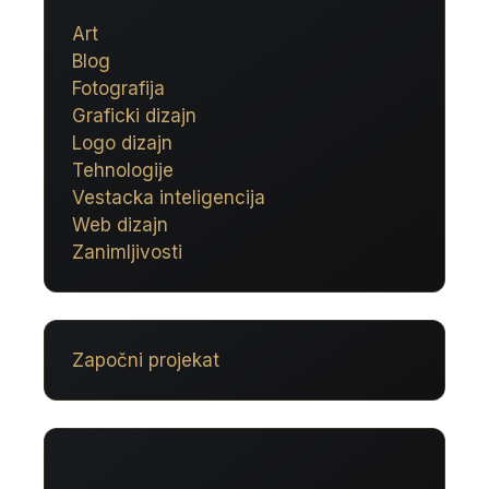
Art
Blog
Fotografija
Graficki dizajn
Logo dizajn
Tehnologije
Vestacka inteligencija
Web dizajn
Zanimljivosti
Započni projekat