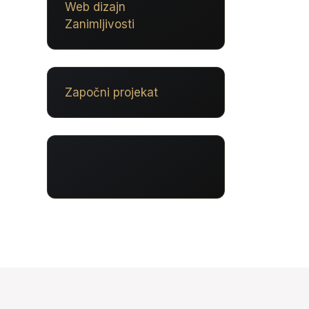
Web dizajn
Zanimljivosti
Započni projekat