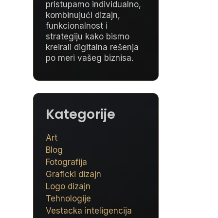
pristupamo individualno,
kombinujući dizajn,
funkcionalnost i
strategiju kako bismo
kreirali digitalna rešenja
po meri vašeg biznisa.
Kategorije
Art
Blog
Fotografija
Graficki dizajn
Logo dizajn
Tehnologije
Vestacka inteligencija