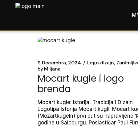
Skip
to
the
M
content
9 Decembra, 2024
Logo dizajn
Zanimljiv
by
Miljana
Mocart kugle i logo
brenda
Mocart kugle: Istorija, Tradicija i Dizajn
Logotipa Istorija Mocart kugli: Mocart ku
(Mozartkugeln) prvi put su napravljene 
godine u Salcburgu. Poslastičar Paul Fürs