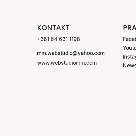
KONTAKT
PRA
+381 64 631 1198
Face
Yout
mm.webstudio@yahoo.com
Inst
www.webstudiomm.com
News