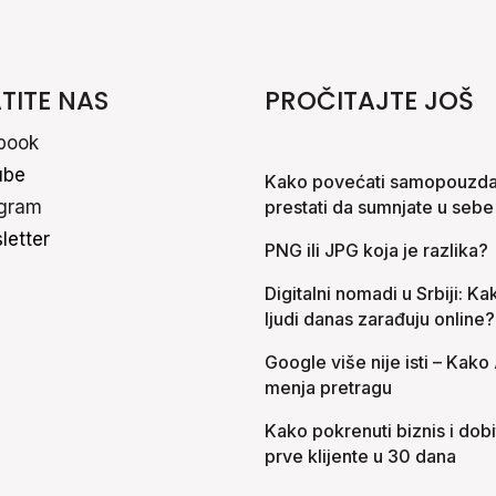
TITE NAS
PROČITAJTE JOŠ
book
ube
Kako povećati samopouzdan
agram
prestati da sumnjate u sebe
letter
PNG ili JPG koja je razlika?
Digitalni nomadi u Srbiji: Ka
ljudi danas zarađuju online?
Google više nije isti – Kako 
menja pretragu
Kako pokrenuti biznis i dobi
prve klijente u 30 dana