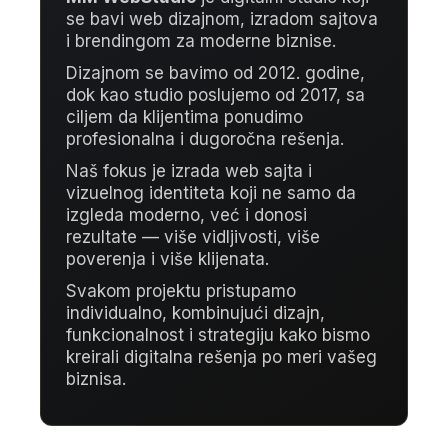
se bavi web dizajnom, izradom sajtova
i brendingom za moderne biznise.
Dizajnom se bavimo od 2012. godine,
dok kao studio poslujemo od 2017, sa
ciljem da klijentima ponudimo
profesionalna i dugoročna rešenja.
Naš fokus je izrada web sajta i
vizuelnog identiteta koji ne samo da
izgleda moderno, već i donosi
rezultate — više vidljivosti, više
poverenja i više klijenata.
Svakom projektu pristupamo
individualno, kombinujući dizajn,
funkcionalnost i strategiju kako bismo
kreirali digitalna rešenja po meri vašeg
biznisa.