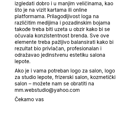
izgledati dobro i u manjim veličinama, kao
što je na vizit kartama ili online
platformama. Prilagodljivost loga na
različitim medijima i pozadinskim bojama
takođe treba biti uzeta u obzir kako bi se
očuvala konzistentnost brenda. Sve ove
elemente treba pažljivo balansirati kako bi
rezultat bio privlačan, profesionalan i
odražavao jedinstvenu estetiku salona
lepote.
Ako je i vama potreban logo za salon, logo
za studio lepote, frizerski salon, kozmetički
salon – možete nam se obratiti na
mm.webstudio@yahoo.com
Čekamo vas