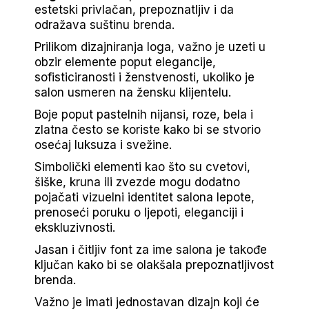
estetski privlačan, prepoznatljiv i da
odražava suštinu brenda.
Prilikom dizajniranja loga, važno je uzeti u
obzir elemente poput elegancije,
sofisticiranosti i ženstvenosti, ukoliko je
salon usmeren na žensku klijentelu.
Boje poput pastelnih nijansi, roze, bela i
zlatna često se koriste kako bi se stvorio
osećaj luksuza i svežine.
Simbolički elementi kao što su cvetovi,
šiške, kruna ili zvezde mogu dodatno
pojačati vizuelni identitet salona lepote,
prenoseći poruku o ljepoti, eleganciji i
ekskluzivnosti.
Jasan i čitljiv font za ime salona je takođe
ključan kako bi se olakšala prepoznatljivost
brenda.
Važno je imati jednostavan dizajn koji će