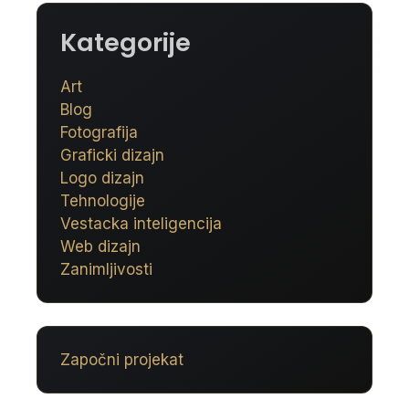
Kategorije
Art
Blog
Fotografija
Graficki dizajn
Logo dizajn
Tehnologije
Vestacka inteligencija
Web dizajn
Zanimljivosti
Započni projekat